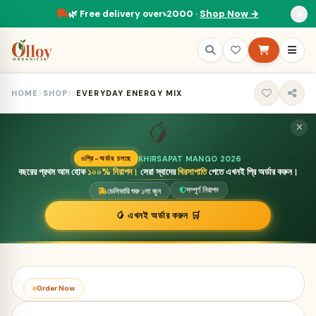
🌿 Free delivery over
৳2000
·
Shop Now →
HOME
SHOP
EVERYDAY ENERGY MIX
🥭
KHIRSAPAT MANGO 2026
প্রি-অর্ডার চলছে
বছরের প্রথম আম হোক
১০০% নিরাপদ।
সেরা স্বাদের
খিরসাপাতি
পেতে এখনই প্রি অর্ডার করুন।
ডেলিভারি শুরু ১লা জুন
সম্পূর্ণ নিরাপদ
🥭 এখনই অর্ডার করুন 🛒
Order Now