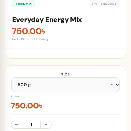
TRAIL MIX
SKU: EVE100025
Everyday Energy Mix
750.00
৳
Incl. GST · Excl. Delivery
SIZE
Clear
750.00
৳
Everyday