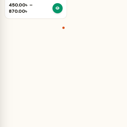
450.00
৳
–
Price
870.00
৳
range:
450.00৳
through
870.00৳