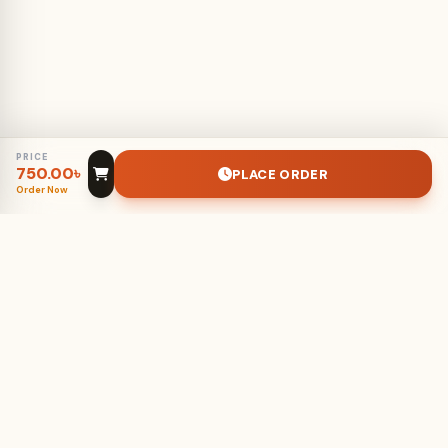
Preparing
Preparing datasheet…
PRICE
Catalogue PDF…
750.00
৳
Your PDF download will begin shortly
PLACE ORDER
Download begins shortly
Order Now
STAY FRESH
Stay Fresh. Stay Organic.
Get weekly exclusive deals and organic lifestyle tips delivered