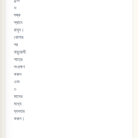
ঠান্ডা
ও
শুষ্ক
স্থানে
রাখুন।
খোলার
পর
বায়ুরোধী
পাত্রে
সংরক্ষণ
করুন
এবং
৩
মাসের
মধ্যে
ব্যবহার
করুন।