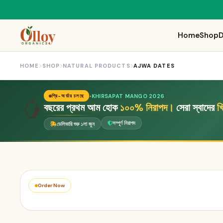
Home
Shop
D
HOME
SHOP
NATURAL PRODUCTS
AJWA DATES
🥭
•
KHIRSAPAT MANGO 2026
প্রি-অর্ডার চলছে
বছরের প্রথম আম হোক
১০০% নিরাপদ।
সেরা স্বাদের
খ
সম্পূর্ণ নিরাপদ
ডেলিভারি শুরু ১লা জুন
Order Now