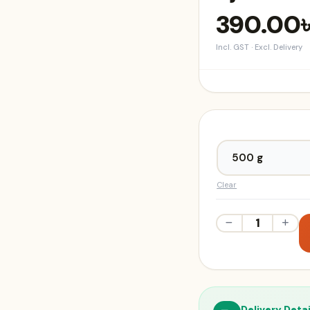
390.00
Incl. GST · Excl. Delivery
Clear
Ajwa
Dates
quantity
Delivery Detai