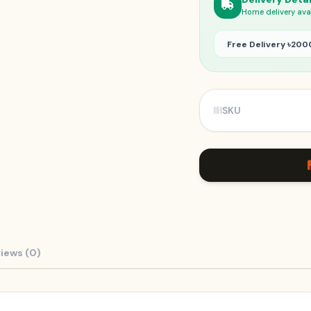
Home delivery ava
Free Delivery ৳200
SKU
iews (0)