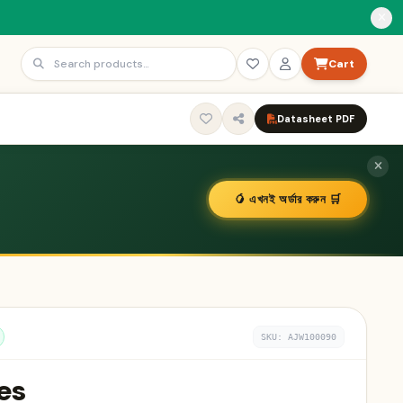
Cart
Datasheet PDF
🥭 এখনই অর্ডার করুন 🛒
SKU: AJW100090
es