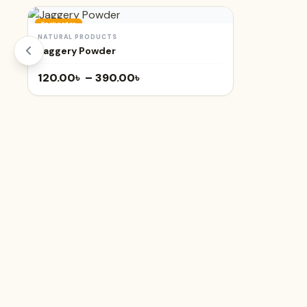
Backorder
NATURAL PRODUCTS
SELECT OPTIONS
Jaggery Powder
Price
120.00
৳
–
390.00
৳
range:
120.00৳
through
390.00৳